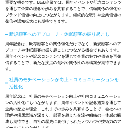
重要な機会です。BtoB企業では、周年イベントや記念コンテンツ
を通じて企業の理念や歩みを共有することで、信頼関係の強化や
ブランド価値の向上につながります。継続的な取引や企業価値の
発信や認知拡大にも期待できます。
新規顧客へのアプローチ・休眠顧客の掘り起こし
周年記念は、既存顧客との関係強化だけでなく、新規顧客へのア
プローチや休眠顧客の掘り起こしにつながる機会でもあります。
周年イベントや記念コンテンツを通じて企業の魅力や価値を再発
信することで、新たな接点の創出や関係性の再構築が期待できま
す。
社員のモチベーションが向上・コミュニケーションを
活性化
周年記念は、社員のモチベーション向上や社内コミュニケーショ
ンの活性化にもつながります。周年イベントや記念施策を通じて
企業の歴史や理念、これまでの歩みを共有することで、会社への
理解や帰属意識が深まり、部署を超えた交流や組織の一体感の醸
成も期待でき、自社の歴史に裏付けられたノウハウや技術力のア
ピールにもつながります。