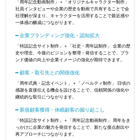
「周年記念動画制作」＋「オリジナルキャラクター制作」
社員インタビューや企業の歴史を動画で共有することで会
社理解が深まり、キャラクターを活用することで親近感や
一体感の醸成につながります。
企業ブランディング強化・認知拡大
「特設記念サイト制作」＋「社史・周年誌制作」
企業の歴
史や理念、今後のビジョンを整理・発信することで、ブラ
ンド価値の向上や企業イメージの強化が期待できます。
顧客・取引先との関係強化
「周年式典・記念イベント」＋「ノベルティ制作」
日頃の
感謝を直接伝える機会を設けることで、信頼関係の強化や
継続的な取引につながります。
新規顧客獲得・休眠顧客の掘り起こし
「特設記念サイト制作」＋「周年記念動画制作」
周年をき
っかけに企業の魅力を発信することで、新たな接点創出や
再アプローチにつながります。