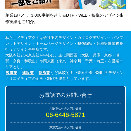
創業1975年。3,000事例を超えるDTP・WEB・映像のデザイン制
作実績をご紹介。
私たちメディアクトは会社案内デザイン・カタログデザイン・パンフ
レットデザイン・ホームページデザイン・映像編集・各種撮影業務を
行うデザイン事務所です。
大阪本社と東京支社を中心に、主に関西圏（大阪・兵庫・京都・滋
賀・奈良・和歌山）や関東圏（東京・神奈川・千葉・埼玉）を営業エ
リアとし、
製造業
、
建設業
、
物流業
など比較的固い業界のBtoB利用のデザイン
クリエイティブの企画・制作を得意としています。
お電話でのお問い合せ
06-6446-5871