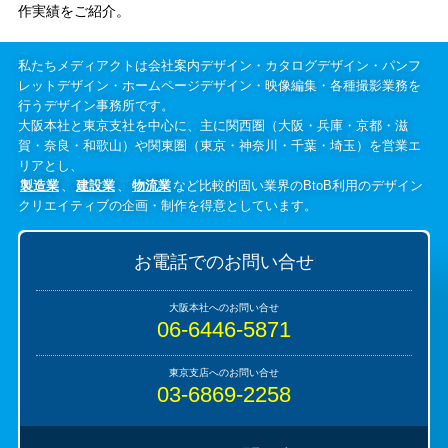
作実績をご紹介。
私たちメディアクトは会社案内デザイン・カタログデザイン・パンフ
レットデザイン・ホームページデザイン・映像編集・各種撮影業務を
行うデザイン事務所です。
大阪本社と東京支社を中心に、主に関西圏（大阪・兵庫・京都・滋
賀・奈良・和歌山）や関東圏（東京・神奈川・千葉・埼玉）を営業エ
リアとし、
製造業
、
建設業
、
物流業
など比較的固い業界のBtoB利用のデザイン
クリエイティブの企画・制作を得意としています。
お電話でのお問い合せ
06-6446-5871
03-6869-2258