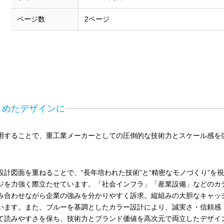
ページ数
2ページ
とめたデザインに
用することで、重工業メーカーとしての圧倒的な技術力とスケール感を
計図面を重ねることで、“長年培われた技術”と“精密なモノづくり”を
ジを力強く際立たせています。「社会インフラ」「産業設備」などのカ
み合わせながら企業の強みを分かりやすく訴求。縦組みの大胆なキャッ
います。また、ブルーを基調としたカラー設計により、誠実さ・信頼感
て読みやすさを保ち、技術力とブランド価値を高次元で両立したデザイ