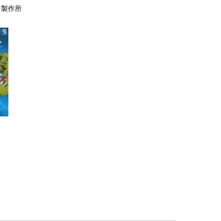
ン製作所
ク