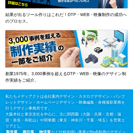
結果が出るツール作りはこれだ！DTP・WEB・映像制作の成功へ
のプロセス。
創業1975年。3,000事例を超えるDTP・WEB・映像のデザイン制
作実績をご紹介。
私たちメディアクトは会社案内デザイン・カタログデザイン・パンフ
レットデザイン・ホームページデザイン・映像編集・各種撮影業務を
行うデザイン事務所です。
大阪本社と東京支社を中心に、主に関西圏（大阪・兵庫・京都・滋
賀・奈良・和歌山）や関東圏（東京・神奈川・千葉・埼玉）を営業エ
リアとし、
製造業
、
建設業
、
物流業
など比較的固い業界のBtoB利用のデザイン