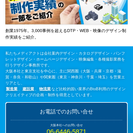
創業1975年。3,000事例を超えるDTP・WEB・映像のデザイン制
作実績をご紹介。
私たちメディアクトは会社案内デザイン・カタログデザイン・パンフ
レットデザイン・ホームページデザイン・映像編集・各種撮影業務を
行うデザイン事務所です。
大阪本社と東京支社を中心に、主に関西圏（大阪・兵庫・京都・滋
賀・奈良・和歌山）や関東圏（東京・神奈川・千葉・埼玉）を営業エ
リアとし、
製造業
、
建設業
、
物流業
など比較的固い業界のBtoB利用のデザイン
クリエイティブの企画・制作を得意としています。
お電話でのお問い合せ
06-6446-5871