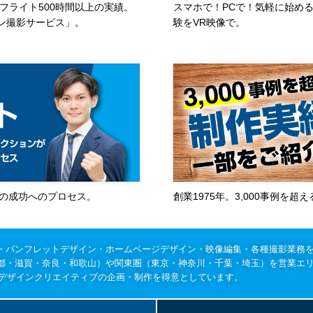
フライト500時間以上の実績。
スマホで！PCで！気軽に始め
ン撮影サービス」。
験をVR映像で。
作の成功へのプロセス。
創業1975年。3,000事例を
・パンフレットデザイン・ホームページデザイン・映像編集・各種撮影業務
都・滋賀・奈良・和歌山）や関東圏（東京・神奈川・千葉・埼玉）を営業エ
のデザインクリエイティブの企画・制作を得意としています。