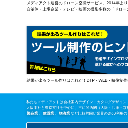
メディアクト運営のドローン空撮サービス。2014年より
自治体・上場企業・テレビ・映画の撮影多数の「ドロー
結果が出るツール作りはこれだ！DTP・WEB・映像制
私たちメディアクトは会社案内デザイン・カタログデザイン
大阪本社と東京支社を中心に、主に関西圏（大阪・兵庫・京
製造業
、
建設業
、
物流業
など比較的固い業界のBtoB利用