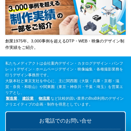
創業1975年。3,000事例を超えるDTP・WEB・映像のデザイン制
作実績をご紹介。
私たちメディアクトは会社案内デザイン・カタログデザイン・パンフ
レットデザイン・ホームページデザイン・映像編集・各種撮影業務を
行うデザイン事務所です。
大阪本社と東京支社を中心に、主に関西圏（大阪・兵庫・京都・滋
賀・奈良・和歌山）や関東圏（東京・神奈川・千葉・埼玉）を営業エ
リアとし、
製造業
、
建設業
、
物流業
など比較的固い業界のBtoB利用のデザイン
クリエイティブの企画・制作を得意としています。
お電話でのお問い合せ