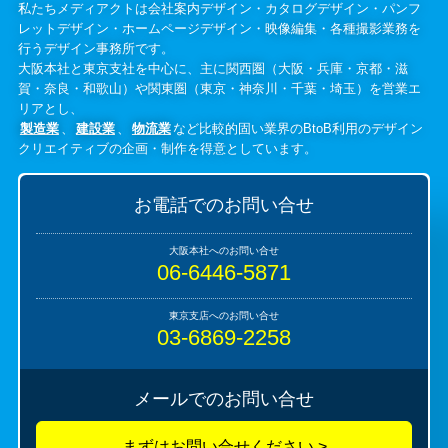
私たちメディアクトは会社案内デザイン・カタログデザイン・パンフ
レットデザイン・ホームページデザイン・映像編集・各種撮影業務を
行うデザイン事務所です。
大阪本社と東京支社を中心に、主に関西圏（大阪・兵庫・京都・滋
賀・奈良・和歌山）や関東圏（東京・神奈川・千葉・埼玉）を営業エ
リアとし、
製造業
、
建設業
、
物流業
など比較的固い業界のBtoB利用のデザイン
クリエイティブの企画・制作を得意としています。
お電話でのお問い合せ
06-6446-5871
03-6869-2258
メールでのお問い合せ