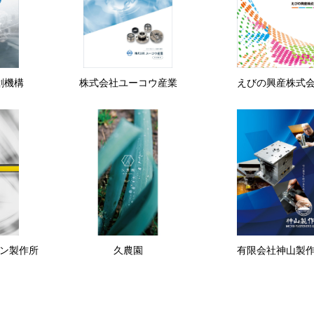
創機構
株式会社ユーコウ産業
えびの興産株式
ン製作所
久農園
有限会社神山製