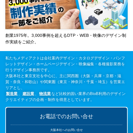
創業1975年。3,000事例を超えるDTP・WEB・映像のデザイン制
作実績をご紹介。
私たちメディアクトは会社案内デザイン・カタログデザイン・パンフ
レットデザイン・ホームページデザイン・映像編集・各種撮影業務を
行うデザイン事務所です。
大阪本社と東京支社を中心に、主に関西圏（大阪・兵庫・京都・滋
賀・奈良・和歌山）や関東圏（東京・神奈川・千葉・埼玉）を営業エ
リアとし、
製造業
、
建設業
、
物流業
など比較的固い業界のBtoB利用のデザイン
クリエイティブの企画・制作を得意としています。
お電話でのお問い合せ