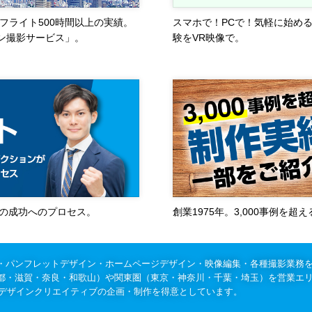
フライト500時間以上の実績。
スマホで！PCで！気軽に始め
ン撮影サービス」。
験をVR映像で。
作の成功へのプロセス。
創業1975年。3,000事例を
・パンフレットデザイン・ホームページデザイン・映像編集・各種撮影業務
都・滋賀・奈良・和歌山）や関東圏（東京・神奈川・千葉・埼玉）を営業エ
のデザインクリエイティブの企画・制作を得意としています。