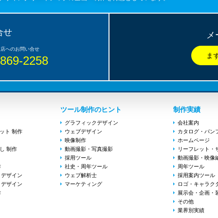
合せ
メ
6869-2258
ツール制作のヒント
制作実績
グラフィックデザイン
会社案内
ット 制作
ウェブデザイン
カタログ・パン
映像制作
ホームページ
し 制作
動画撮影・写真撮影
リーフレット・
採用ツール
動画撮影・映像
作
社史・周年ツール
周年ツール
 デザイン
ウェブ解析士
採用案内ツール
 デザイン
マーケティング
ロゴ・キャラク
作
展示会・企画・
その他
業界別実績