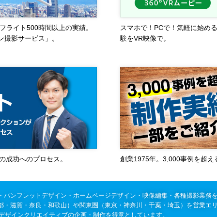
フライト500時間以上の実績。
スマホで！PCで！気軽に始め
ン撮影サービス」。
験をVR映像で。
作の成功へのプロセス。
創業1975年。3,000事例を
・パンフレットデザイン・ホームページデザイン・映像編集・各種撮影業務
都・滋賀・奈良・和歌山）や関東圏（東京・神奈川・千葉・埼玉）を営業エ
のデザインクリエイティブの企画・制作を得意としています。