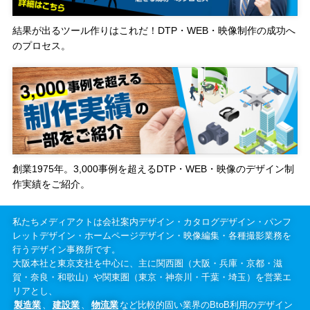
結果が出るツール作りはこれだ！DTP・WEB・映像制作の成功へ
のプロセス。
創業1975年。3,000事例を超えるDTP・WEB・映像のデザイン制
作実績をご紹介。
私たちメディアクトは会社案内デザイン・カタログデザイン・パンフ
レットデザイン・ホームページデザイン・映像編集・各種撮影業務を
行うデザイン事務所です。
大阪本社と東京支社を中心に、主に関西圏（大阪・兵庫・京都・滋
賀・奈良・和歌山）や関東圏（東京・神奈川・千葉・埼玉）を営業エ
リアとし、
製造業
、
建設業
、
物流業
など比較的固い業界のBtoB利用のデザイン