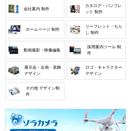
カタログ・パンフレ
会社案内 制作
ット 制作
リーフレット・ちら
ホームページ 制作
し 制作
採用案内ツール 制
動画撮影・映像編集
作
展示会・企画・装飾
ロゴ・キャラクター
デザイン
デザイン
その他 デザイン制
作