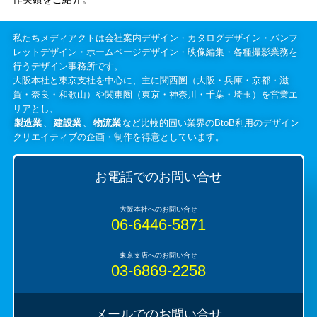
私たちメディアクトは会社案内デザイン・カタログデザイン・パンフ
レットデザイン・ホームページデザイン・映像編集・各種撮影業務を
行うデザイン事務所です。
大阪本社と東京支社を中心に、主に関西圏（大阪・兵庫・京都・滋
賀・奈良・和歌山）や関東圏（東京・神奈川・千葉・埼玉）を営業エ
リアとし、
製造業
、
建設業
、
物流業
など比較的固い業界のBtoB利用のデザイン
クリエイティブの企画・制作を得意としています。
お電話でのお問い合せ
06-6446-5871
03-6869-2258
メールでのお問い合せ