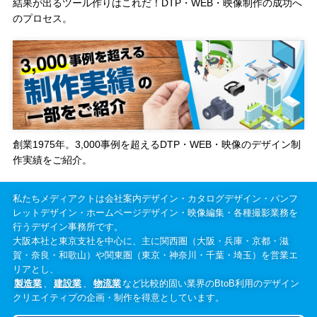
結果が出るツール作りはこれだ！DTP・WEB・映像制作の成功へ
のプロセス。
創業1975年。3,000事例を超えるDTP・WEB・映像のデザイン制
作実績をご紹介。
私たちメディアクトは会社案内デザイン・カタログデザイン・パンフ
レットデザイン・ホームページデザイン・映像編集・各種撮影業務を
行うデザイン事務所です。
大阪本社と東京支社を中心に、主に関西圏（大阪・兵庫・京都・滋
賀・奈良・和歌山）や関東圏（東京・神奈川・千葉・埼玉）を営業エ
リアとし、
製造業
、
建設業
、
物流業
など比較的固い業界のBtoB利用のデザイン
クリエイティブの企画・制作を得意としています。