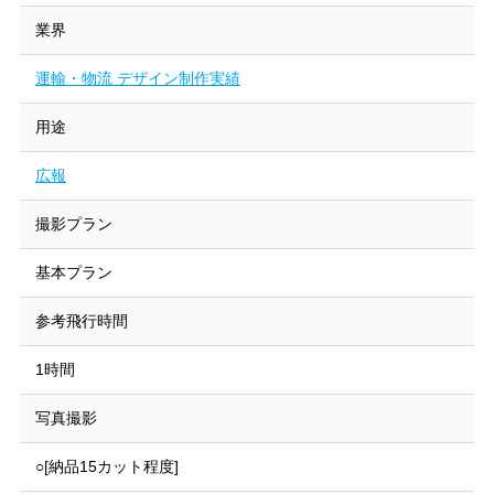
業界
運輸・物流 デザイン制作実績
用途
広報
撮影プラン
基本プラン
参考飛行時間
1時間
写真撮影
○[納品15カット程度]