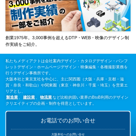
創業1975年。3,000事例を超えるDTP・WEB・映像のデザイン制
作実績をご紹介。
私たちメディアクトは会社案内デザイン・カタログデザイン・パンフ
レットデザイン・ホームページデザイン・映像編集・各種撮影業務を
行うデザイン事務所です。
大阪本社と東京支社を中心に、主に関西圏（大阪・兵庫・京都・滋
賀・奈良・和歌山）や関東圏（東京・神奈川・千葉・埼玉）を営業エ
リアとし、
製造業
、
建設業
、
物流業
など比較的固い業界のBtoB利用のデザイン
クリエイティブの企画・制作を得意としています。
お電話でのお問い合せ