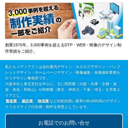
創業1975年。3,000事例を超えるDTP・WEB・映像のデザイン制
作実績をご紹介。
私たちメディアクトは会社案内デザイン・カタログデザイン・パンフ
レットデザイン・ホームページデザイン・映像編集・各種撮影業務を
行うデザイン事務所です。
大阪本社と東京支社を中心に、主に関西圏（大阪・兵庫・京都・滋
賀・奈良・和歌山）や関東圏（東京・神奈川・千葉・埼玉）を営業エ
リアとし、
製造業
、
建設業
、
物流業
など比較的固い業界のBtoB利用のデザイン
クリエイティブの企画・制作を得意としています。
お電話でのお問い合せ