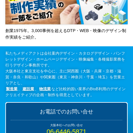
創業1975年。3,000事例を超えるDTP・WEB・映像のデザイン制
作実績をご紹介。
私たちメディアクトは会社案内デザイン・カタログデザイン・パンフ
レットデザイン・ホームページデザイン・映像編集・各種撮影業務を
行うデザイン事務所です。
大阪本社と東京支社を中心に、主に関西圏（大阪・兵庫・京都・滋
賀・奈良・和歌山）や関東圏（東京・神奈川・千葉・埼玉）を営業エ
リアとし、
製造業
、
建設業
、
物流業
など比較的固い業界のBtoB利用のデザイン
クリエイティブの企画・制作を得意としています。
お電話でのお問い合せ
06-6446-5871