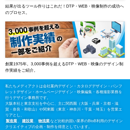
結果が出るツール作りはこれだ！DTP・WEB・映像制作の成功へ
のプロセス。
創業1975年。3,000事例を超えるDTP・WEB・映像のデザイン制
作実績をご紹介。
私たちメディアクトは会社案内デザイン・カタログデザイン・パンフ
レットデザイン・ホームページデザイン・映像編集・各種撮影業務を
行うデザイン事務所です。
大阪本社と東京支社を中心に、主に関西圏（大阪・兵庫・京都・滋
賀・奈良・和歌山）や関東圏（東京・神奈川・千葉・埼玉）を営業エ
リアとし、
製造業
、
建設業
、
物流業
など比較的固い業界のBtoB利用のデザイン
クリエイティブの企画・制作を得意としています。