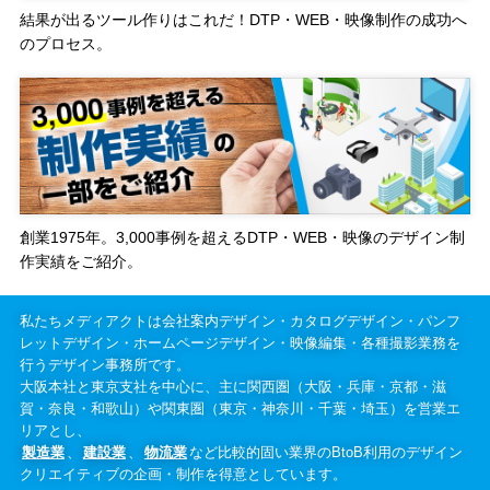
結果が出るツール作りはこれだ！DTP・WEB・映像制作の成功へ
のプロセス。
創業1975年。3,000事例を超えるDTP・WEB・映像のデザイン制
作実績をご紹介。
私たちメディアクトは会社案内デザイン・カタログデザイン・パンフ
レットデザイン・ホームページデザイン・映像編集・各種撮影業務を
行うデザイン事務所です。
大阪本社と東京支社を中心に、主に関西圏（大阪・兵庫・京都・滋
賀・奈良・和歌山）や関東圏（東京・神奈川・千葉・埼玉）を営業エ
リアとし、
製造業
、
建設業
、
物流業
など比較的固い業界のBtoB利用のデザイン
クリエイティブの企画・制作を得意としています。