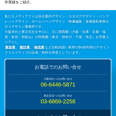
作実績をご紹介。
私たちメディアクトは会社案内デザイン・カタログデザイン・パンフ
レットデザイン・ホームページデザイン・映像編集・各種撮影業務を
行うデザイン事務所です。
大阪本社と東京支社を中心に、主に関西圏（大阪・兵庫・京都・滋
賀・奈良・和歌山）や関東圏（東京・神奈川・千葉・埼玉）を営業エ
リアとし、
製造業
、
建設業
、
物流業
など比較的固い業界のBtoB利用のデザイン
クリエイティブの企画・制作を得意としています。
お電話でのお問い合せ
06-6446-5871
03-6869-2258